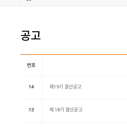
관련사
공고
총
14
건
번호
14
제19기 결산공고
13
제 18기 결산공고