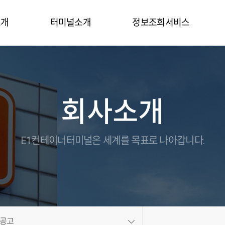
소개
터미널소개
정보조회서비스
말
터미널시설
터미널정보
터미널장비
컨테이너목록
회사소개
연락처
터미널특징
컨테이너정보
홍보동영상
On-Dock
온라인브로슈어
세관업무
E1컨테이너터미널은 세계를 목표로 나아갑니다.
길
Gallery
EDI
비스
CFS
도
정산업무
보
인트라넷
공고