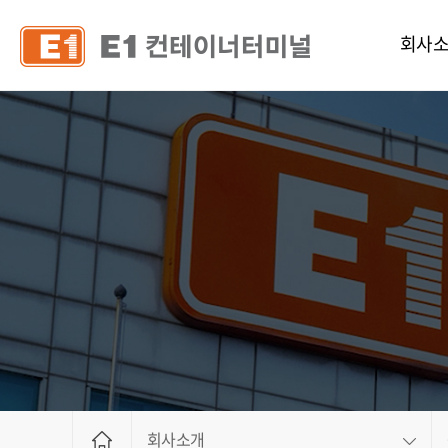
회사
인사
연혁
조직 및 
CI
공고
오시는
안전서
인사제
채용정
회사소개