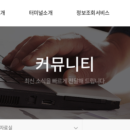
소개
터미널소개
정보조회서비스
말
터미널시설
터미널정보
터미널장비
컨테이너목록
커뮤니티
연락처
터미널특징
컨테이너정보
홍보동영상
On-Dock
온라인브로슈어
세관업무
최신 소식을 빠르게 전달해 드립니다.
길
Gallery
EDI
비스
CFS
도
정산업무
보
인트라넷
자료실