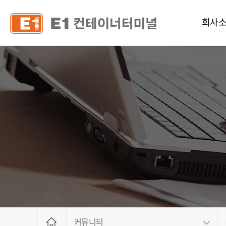
회사
인사
연혁
조직 및 
CI
공고
오시는
안전서
인사제
채용정
커뮤니티