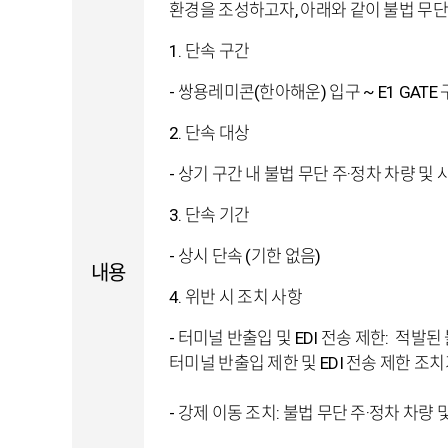
환경을 조성하고자
,
아래와 같이 불법 무단
1.
단속 구간
- 쌍용레미콘
(
한아해운
)
입구
~ E1 GATE
2.
단속 대상
- 상기 구간 내 불법 무단 주·정차 차량 및 
3.
단속 기간
- 상시 단속
(
기한 없음
)
내용
4.
위반 시 조치 사항
- 터미널 반출입 및
EDI
전송 제한
:
적발된 
터미널 반출입 제한 및
EDI
전송 제한 조
- 강제 이동 조치
:
불법 무단 주·정차 차량 