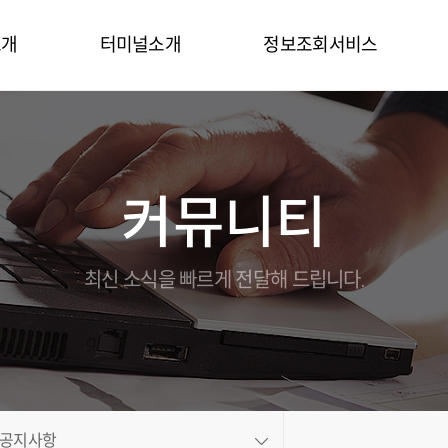
소개
터미널소개
정보조회서비스
말
터미널시설
터미널정보
터미널장비
컨테이너목록
커뮤니티
연락처
터미널특징
컨테이너정보
홍보동영상
On-Dock
온라인브로슈어
세관업무
최신 소식을 빠르게 전달해 드립니다.
길
Gallery
EDI
비스
CFS
도
정산업무
보
인트라넷
공지사항