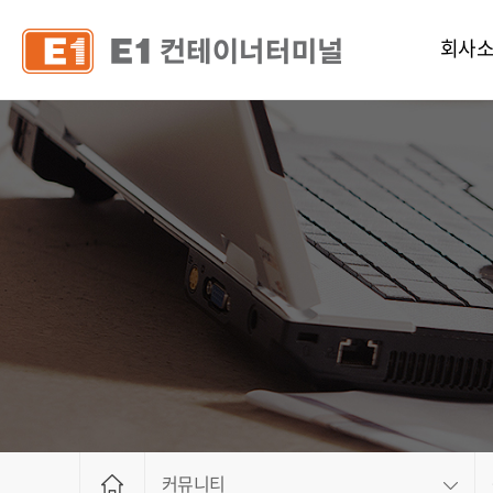
회사
인사
연혁
조직 및 
CI
공고
오시는
안전서
인사제
채용정
커뮤니티