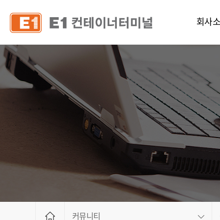
회사
인사
연혁
조직 및 
CI
공고
오시는
안전서
인사제
채용정
커뮤니티