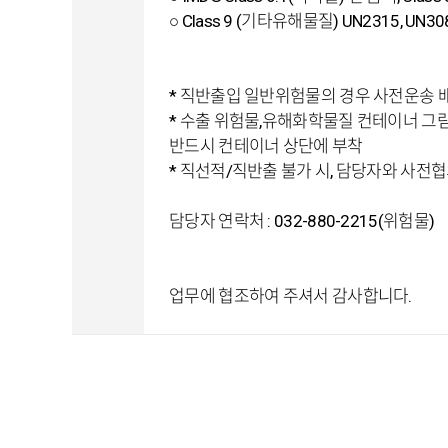
○ Class 9 (기타유해물질) UN2315, UN30
* 직반출입 일반위험물의 경우 사전운송 
* 수출 위험물,유해화학물질 컨테이너 그림
반드시 컨테이너 상단에 부착
* 직선적/직반출 불가 시, 담당자와 사전협
담당자 연락처 : 032-880-2215(위험물)
업무에 협조하여 주셔서 감사합니다.