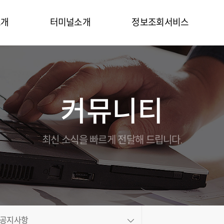
소개
터미널소개
정보조회서비스
말
터미널시설
터미널정보
터미널장비
컨테이너목록
커뮤니티
연락처
터미널특징
컨테이너정보
홍보동영상
On-Dock
온라인브로슈어
세관업무
최신 소식을 빠르게 전달해 드립니다.
길
Gallery
EDI
비스
CFS
도
정산업무
보
인트라넷
공지사항