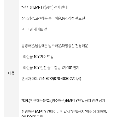
*선사별 EMPTY(공컨) 검사 안내
장금상선,고려해운,흥아해운,동진상선,팬오션
- 터미널 게이트 앞
동영해운,남성해운,범주해운,태영상선,천경해운
- 라인올 1CY 게이트 앞
- 라인올 1CY 인천 중구 항동 7가 101번지
내용
연락처 032-724-8072(070-4008-2702,4)
*CKL(천경해운),PCL(범주해운) EMPTY 반입금지 관련 공지
천경해운 EMPTY 컨테이너 반납시 "반입금지" 에러에 대하여,