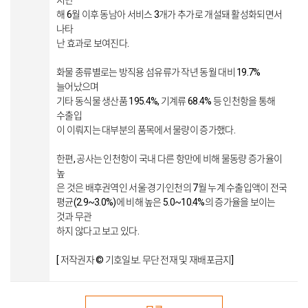
지난
해 6월 이후 동남아 서비스 3개가 추가로 개설돼 활성화되면서
나타
난 효과로 보여진다.
화물 종류별로는 방직용 섬유류가 작년 동월 대비 19.7%
늘어났으며
기타 동식물 생산품 195.4%, 기계류 68.4% 등 인천항을 통해
수출입
이 이뤄지는 대부분의 품목에서 물량이 증가했다.
한편, 공사는 인천항이 국내 다른 항만에 비해 물동량 증가율이
높
은 것은 배후권역인 서울·경기·인천의 7월 누계 수출입액이 전국
평균(2.9~3.0%)에 비해 높은 5.0~10.4%의 증가율을 보이는
것과 무관
하지 않다고 보고 있다.
[ 저작권자 © 기호일보. 무단 전재 및 재배포금지]