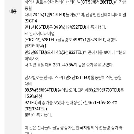
하역사별로는 인천컨테이너터미널(ICT·5만8천286TEU)이 작년
동월
내용
대비 23.1%(1만949TEU) 늘어났으며, 선광인천컨테이너터미널
(SICT·4
만1천166TEU)은 34.9%(1만652TEU)가 증가했다.
E1컨테이너터미널
(E1CT·1만528TEU) 물동량도 49.8%(1만528TEU), 내항의
한진터미널(1
만3천88TEU)도 41.4%(3천833TEU)씩 증가세를 보여 대부분의
하역사에
서 작년 동월 대비 23.1∼49.8%의 높은 증가율을 보였다.
선사별로는 한국머스크(1만2천131TEU) 물동량이 작년 동월
대비
88.5%(5천694TEU) 늘어났으며, 고려해운(2만9천783TEU)은
15.9%(4천
92TEU)의 증가를 보였다. 현대상선(7천467TEU)도 82.4%
(3천374TEU)
물량이 증가했다.
이 같은 선사들의 물동량 증가는 한국지엠의 유럽 물량 증가와