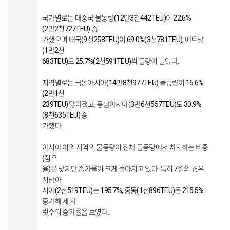
국가별로는 대중국 물동량(12만3천442TEU)이 22.6%
(2만2천727TEU) 증
가했으며 태국(9천258TEU)이 69.0%(3천781TEU), 베트남
(1만2천
683TEU)도 25.7%(2천591TEU)씩 물량이 늘었다.
지역별로는 극동아시아(14만8천977TEU) 물동량이 16.6%
(2만1천
239TEU) 많아졌고, 동남아시아(3만6천557TEU)도 30.9%
(8천635TEU) 증
가했다.
아시아 이외 지역의 물동량이 전체 물동량에서 차지하는 비중
(점유
율)은 낮지만 증가율이 크게 높아지고 있다. 특히 7월의 경우
서남아
시아(2천519TEU)는 195.7%, 중동(1천896TEU)은 215.5%
증가해 세 자
릿수의 증가율을 보였다.