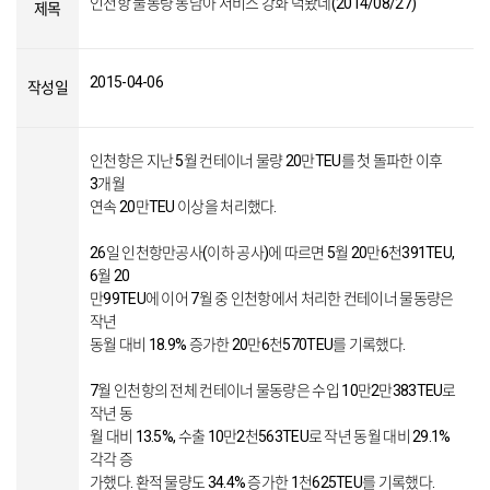
인천항 물동량 동남아 서비스 강화 덕봤네(2014/08/27)
제목
2015-04-06
작성일
인천항은 지난 5월 컨테이너 물량 20만TEU를 첫 돌파한 이후
3개월
연속 20만TEU 이상을 처리했다.
26일 인천항만공사(이하 공사)에 따르면 5월 20만6천391TEU,
6월 20
만99TEU에 이어 7월 중 인천항에서 처리한 컨테이너 물동량은
작년
동월 대비 18.9% 증가한 20만6천570TEU를 기록했다.
7월 인천항의 전체 컨테이너 물동량은 수입 10만2만383TEU로
작년 동
월 대비 13.5%, 수출 10만2천563TEU로 작년 동월 대비 29.1%
각각 증
가했다. 환적 물량도 34.4% 증가한 1천625TEU를 기록했다.