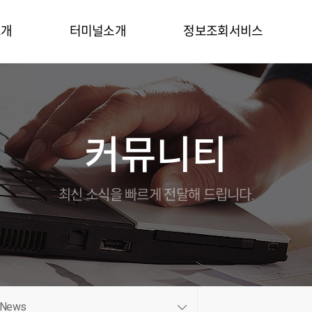
소개
터미널소개
정보조회서비스
말
터미널시설
터미널정보
터미널장비
컨테이너목록
커뮤니티
연락처
터미널특징
컨테이너정보
홍보동영상
On-Dock
온라인브로슈어
세관업무
최신 소식을 빠르게 전달해 드립니다.
길
Gallery
EDI
비스
CFS
도
정산업무
보
인트라넷
News