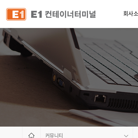
회사
인사
연혁
조직 및 
CI
공고
오시는
안전서
인사제
채용정
커뮤니티